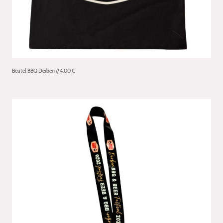
Beutel BBQ Derben // 4.00 €