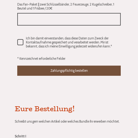
Das Fan-Paket || zwei Schlüsselbänder, 2 Feuerzeuge, 2 Kugelschreiber, 1
Beutel und 1 Frisbee / 20€
Ich bin damit einverstanden, dass diese Daten zum Zweck der
Kontaktaufnahme gespeichert und verarbeitet werden. Mir ist
bekannt, dass ich meine Einwilligung jederzeit widerrufen kann.
*
* Kennzeichnet erforderliche Felder
Zahlungspflichtig bestellen
Eure Bestellung!
Schreibt uns gern welchen Artikel oder welches Bundle ihr erwerben möchtet.
Schritt I