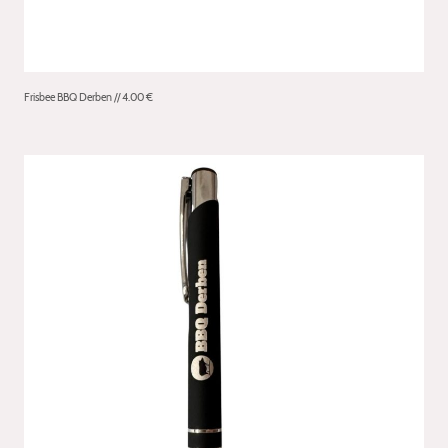
Frisbee BBQ Derben // 4.00 €