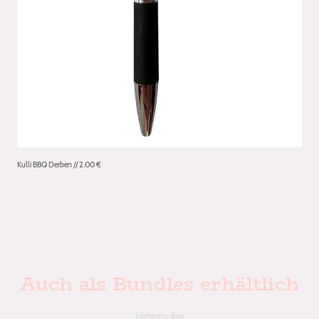
Kulli BBQ Derben // 2.00 €
Auch als Bundles erhältlich
Jubiläums-Box