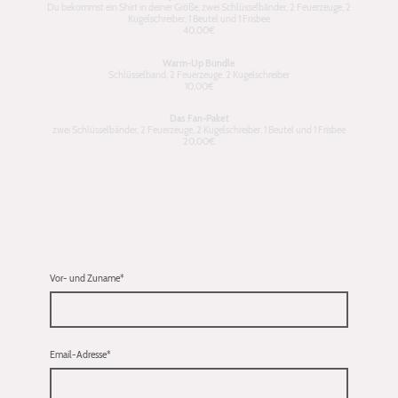
Du bekommst ein Shirt in deiner Größe, zwei Schlüsselbänder, 2 Feuerzeuge, 2
Kugelschreiber, 1 Beutel und 1 Frisbee
40,00€
Warm-Up Bundle
Schlüsselband, 2 Feuerzeuge, 2 Kugelschreiber
10,00€
Das Fan-Paket
zwei Schlüsselbänder, 2 Feuerzeuge, 2 Kugelschreiber, 1 Beutel und 1 Frisbee
20,00€
Vor- und Zuname
*
Email-Adresse
*