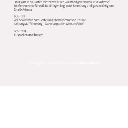
Haut kurz in die Tasten, hinterlasst euren vollständigen Namen, eure Adresse,
Telefonnummer für evtl. Rückfragen bzgl eurer Bestellung und ganz wichtig eure
Email-Adresse
Schritt II
Wir bekommen eure Bestellung. Ihr bekommt von uns die
Zahlungsaufforderung - Dann verpacken wir euer Paket!
Schritt III
Auspacken und freuen!
© Copyright by BBQ Derben e.V. - Alle Rechte vorbehalten.