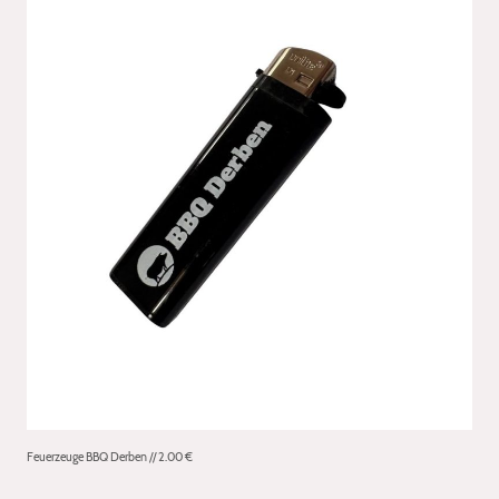
Feuerzeuge BBQ Derben // 2.00 €